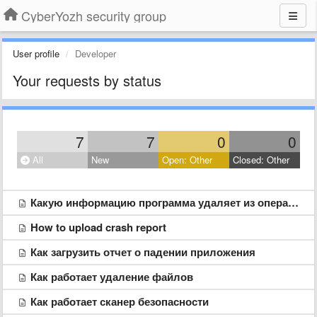
CyberYozh security group
User profile
Developer
Your requests by status
7
7
0
0
All
New
Open: Other
Closed: Other
Какую информацию программа удаляет из оперативной памяти
How to upload crash report
Как загрузить отчет о падении приложения
Как работает удаление файлов
Как работает сканер безопасности