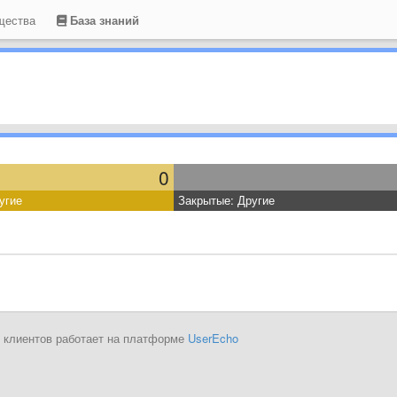
щества
База знаний
0
угие
Закрытые: Другие
 клиентов работает на платформе
UserEcho