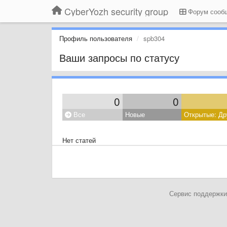
CyberYozh security group
Форум сооб
Профиль пользователя
spb304
Ваши запросы по статусу
0
0
Все
Новые
Открытые: Др
Нет статей
Сервис поддержки